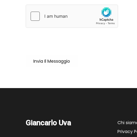
Sei un utente reale?
Cliccando su "Invia il messaggio" accetto che il mio nome
Invia Il Messaggio
Giancarlo Uva
Chi siam
Privacy P