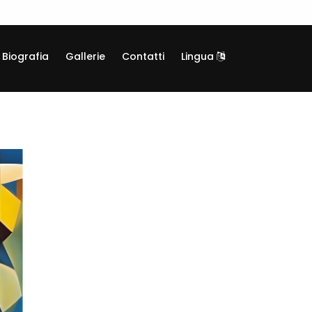
Biografia
Gallerie
Contatti
Lingua
PICS41
Giclée, Tela canvas su telaio legno
Informazioni generali
Categoria:
Arte digitale
Codice:
PICS41