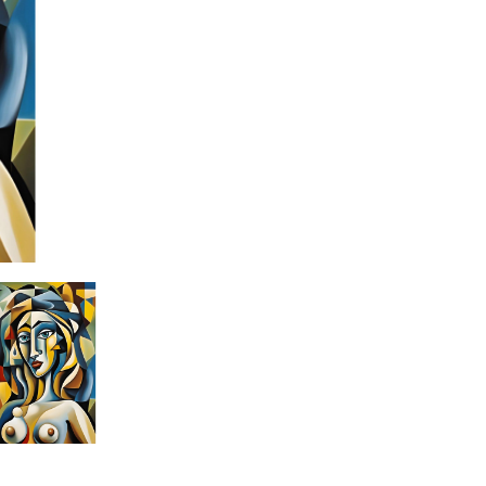
Eseguita il:
2023
#giancarlo uva
#gigarte
#giancarlo uva 