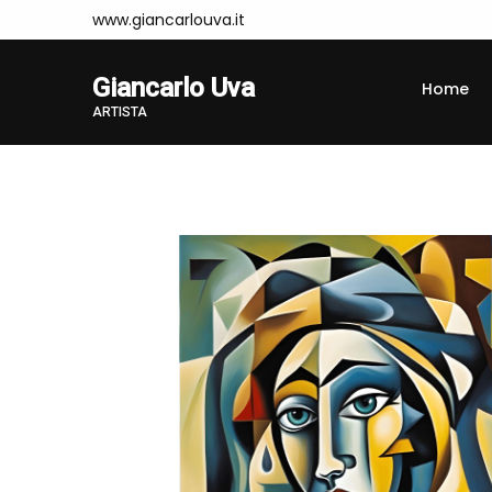
www.giancarlouva.it
Giancarlo Uva
Home
ARTISTA
Home
Opere
PICS41