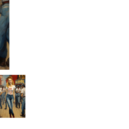
Eseguita il:
2023
#giancarlo uva
#gigarte
#art
#artist
#