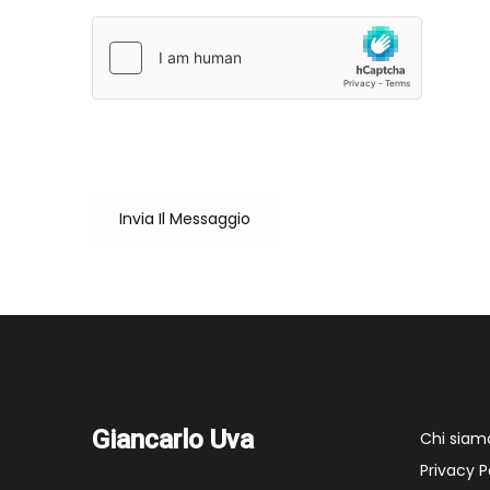
Sei un utente reale?
Cliccando su "Invia il messaggio" accetto che il mio nome
Invia Il Messaggio
Giancarlo Uva
Chi siam
Privacy P