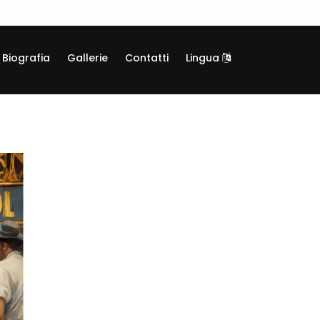
Biografia
Gallerie
Contatti
Lingua
LAUT22
Giclée, Tela canvas su telaio legno
Informazioni generali
Categoria:
Arte digitale
Codice:
LAUT22