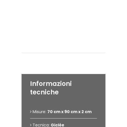
Eseguita il:
2024
#giancarlo uva
#gigarte
#art
#artist
#mostra d'arte
#gus
Dettagli dell'opera
Informazioni
tecniche
Misure:
70 cm x 90 cm x 2 cm
Tecnica:
Giclée