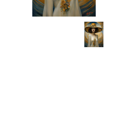
KLIM05
Giclée, Tela canvas su telaio
legno, 2024
Informazioni generali
Categoria:
Arte digitale
Codice:
KLIM05