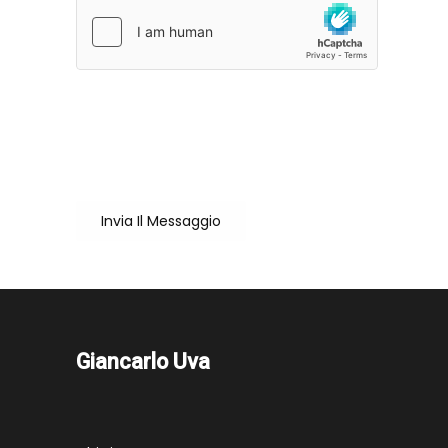
Cliccando su "Invia il messaggio" accetto che
il mio nome e la mail vengano salvate per la
corretta erogazione del servizio
Invia Il Messaggio
Giancarlo Uva