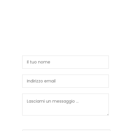
Hai bisogno di informazioni?
Vuoi chiedere maggiori informazioni
sull'opera? Vuoi conoscere il prezzo o fare
una proposta di acquisto? Lasciami un
messaggio, risponderò al più presto
Sei un utente reale?