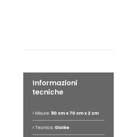
#giancarlo uva
#gigarte
#art
#artist
#mostra d'arte
#gus
Dettagli dell'opera
Informazioni
tecniche
Misure:
90 cm x 70 cm x 2 cm
Tecnica:
Giclée