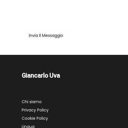
Cliccando su "Invia il messaggio" accetto che
il mio nome e la mail vengano salvate per la
corretta erogazione del servizio
Invia Il Messaggio
Giancarlo Uva
Chi siamo
Privacy Policy
Cookie Policy
Lingua