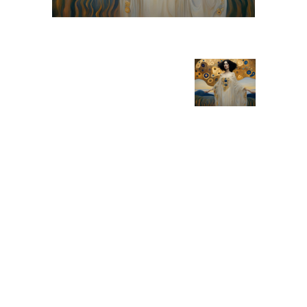
KLIM31
Giclée, 2024
Informazioni generali
Categoria:
Arte digitale
Codice:
KLIM31
Eseguita il:
2024