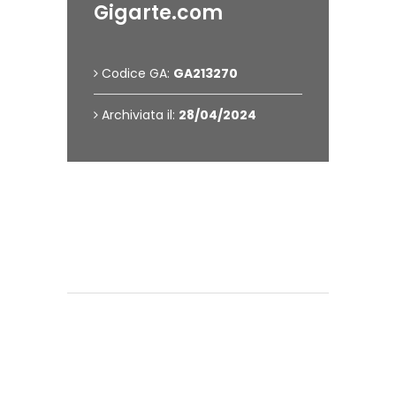
Gigarte.com
Codice GA:
GA213270
Archiviata il:
28/04/2024
Contattami
Hai bisogno di informazioni?
Vuoi chiedere maggiori informazioni