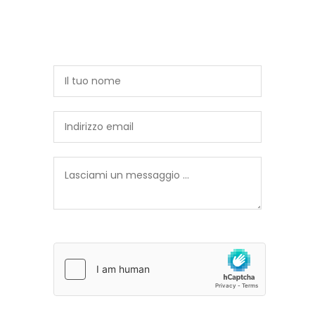
sull'opera? Vuoi conoscere il prezzo o fare
una proposta di acquisto? Lasciami un
messaggio, risponderò al più presto
Sei un utente reale?