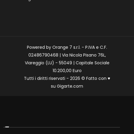
Powered by Orange 7 s.r.l. - P.IVA e C.F.
02486790468 | Via Nicola Pisano 76L,
Viareggio (LU) - 55049 | Capitale Sociale
10.200,00 Euro
Tutti i diritti riservati - 2026 © Fatto con
♥
su
Gigarte.com
Le tue preferenze relative alla privacy