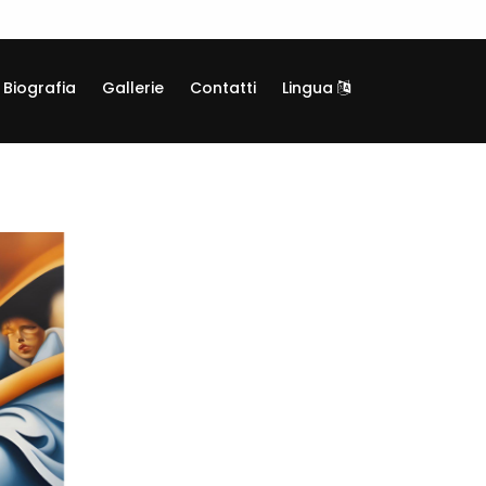
Biografia
Gallerie
Contatti
Lingua
TAM25
Giclée, Tela canvas su telaio legno
Informazioni generali
Categoria:
Arte digitale
Codice:
TAM25