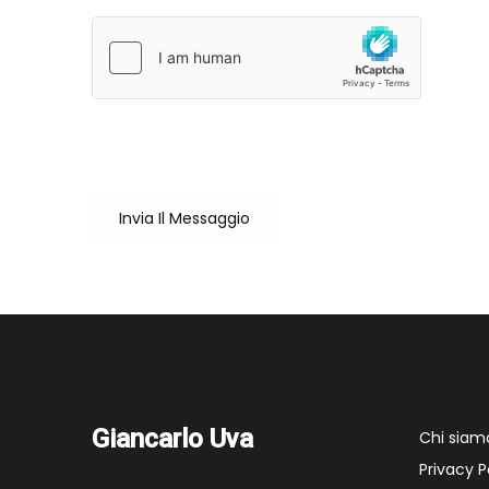
Sei un utente reale?
Cliccando su "Invia il messaggio" accetto che il mio nome
Invia Il Messaggio
Giancarlo Uva
Chi siam
Privacy P