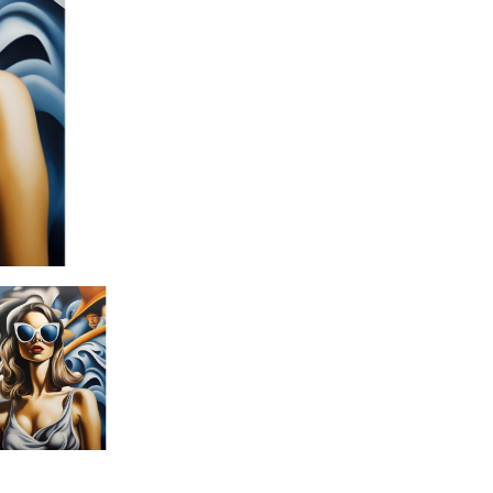
Eseguita il:
2023
#giancarlo uva
#gigarte
#giancarlo uva 