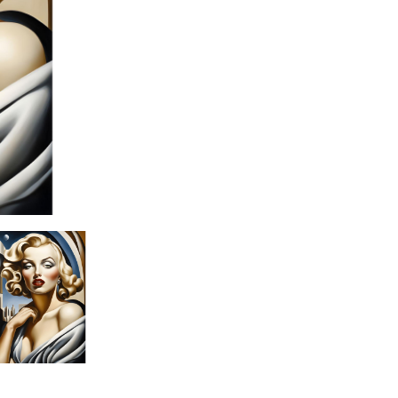
Eseguita il:
2024
#giancarlo uva
#gigarte
#giancarlo uva 