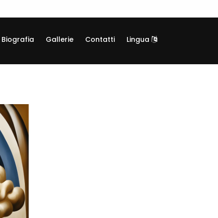
Biografia
Gallerie
Contatti
Lingua
TAM62
Giclée, Tela canvas su telaio legno
Informazioni generali
Categoria:
Arte digitale
Codice:
TAM62