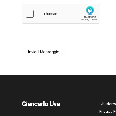
Sei un utente reale?
Cliccando su "Invia il messaggio" accetto che il mio nome
Invia Il Messaggio
Giancarlo Uva
Chi siam
Privacy P