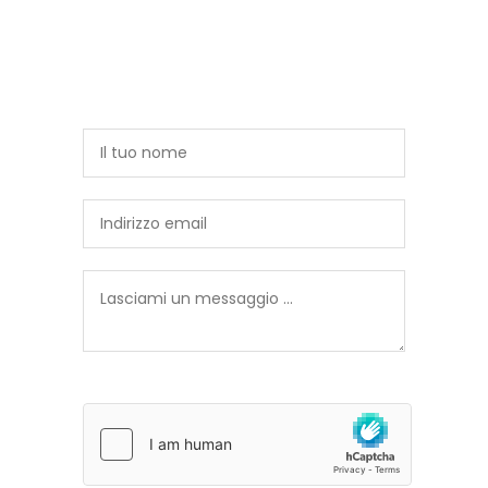
Vuoi chiedere maggiori informazioni
sull'opera? Vuoi conoscere il prezzo o fare
una proposta di acquisto? Lasciami un
messaggio, risponderò al più presto
Sei un utente reale?