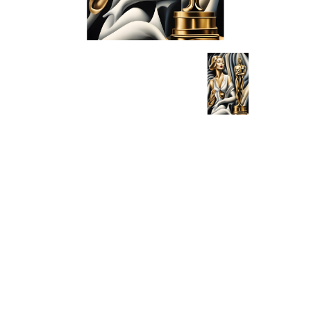
TAM40
Giclée, Tela canvas su telaio
legno, 2023
Informazioni generali
Categoria:
Arte digitale
Codice:
TAM40