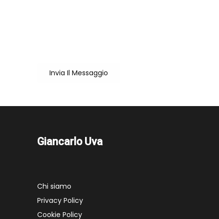
Cliccando su "Invia il messaggio" accetto che
il mio nome e la mail vengano salvate per la
corretta erogazione del servizio
Invia Il Messaggio
Giancarlo Uva
Chi siamo
Privacy Policy
Cookie Policy