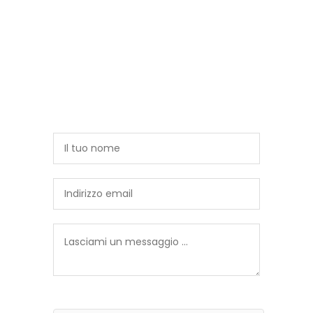
Hai bisogno di informazioni?
Vuoi chiedere maggiori informazioni
sull'opera? Vuoi conoscere il prezzo o fare
una proposta di acquisto? Lasciami un
messaggio, risponderò al più presto
Sei un utente reale?