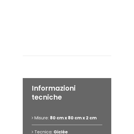
Eseguita il:
2024
#giancarlo uva
#gigarte
#giancarlo
uva art
#art
#artist
Dettagli dell'opera
Informazioni
tecniche
Misure:
80 cm x 80 cm x 2 cm
Tecnica:
Giclée