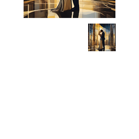
MOND20
Giclée, Tela canvas su telaio
legno, 2024
Informazioni generali
Categoria:
Arte digitale
Codice:
MOND20