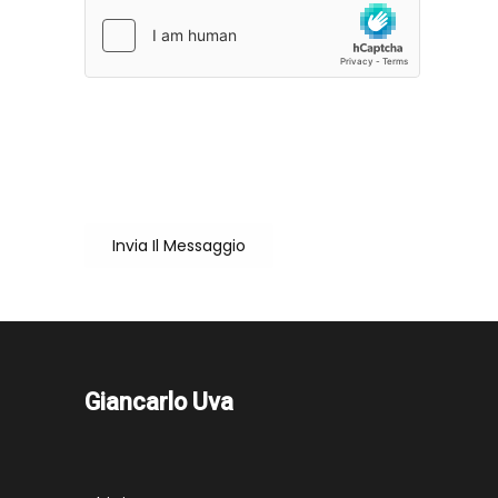
Cliccando su "Invia il messaggio" accetto che
il mio nome e la mail vengano salvate per la
corretta erogazione del servizio
Invia Il Messaggio
Giancarlo Uva